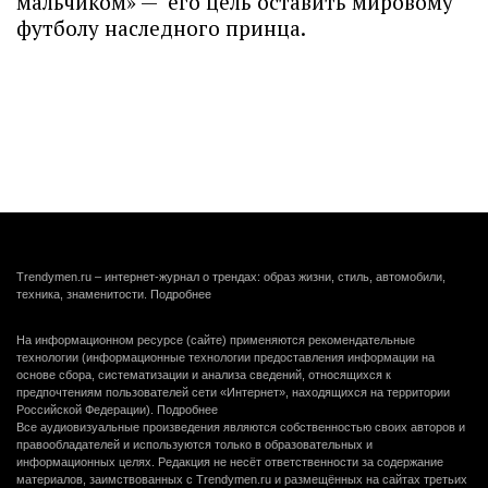
мальчиком» — его цель оставить мировому
футболу наследного принца.
Trendymen.ru – интернет-журнал о трендах: образ жизни, стиль, автомобили,
техника, знаменитости.
Подробнее
На информационном ресурсе (сайте) применяются рекомендательные
технологии (информационные технологии предоставления информации на
основе сбора, систематизации и анализа сведений, относящихся к
предпочтениям пользователей сети «Интернет», находящихся на территории
Российской Федерации).
Подробнее
Все аудиовизуальные произведения являются собственностью своих авторов и
правообладателей и используются только в образовательных и
информационных целях. Редакция не несёт ответственности за содержание
материалов, заимствованных с Trendymen.ru и размещённых на сайтах третьих