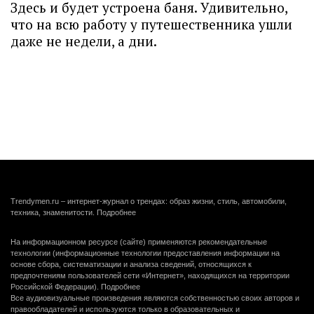
Здесь и будет устроена баня. Удивительно,
что на всю работу у путешественника ушли
даже не недели, а дни.
Trendymen.ru – интернет-журнал о трендах: образ жизни, стиль, автомобили,
техника, знаменитости.
Подробнее
На информационном ресурсе (сайте) применяются рекомендательные
технологии (информационные технологии предоставления информации на
основе сбора, систематизации и анализа сведений, относящихся к
предпочтениям пользователей сети «Интернет», находящихся на территории
Российской Федерации).
Подробнее
Все аудиовизуальные произведения являются собственностью своих авторов и
правообладателей и используются только в образовательных и