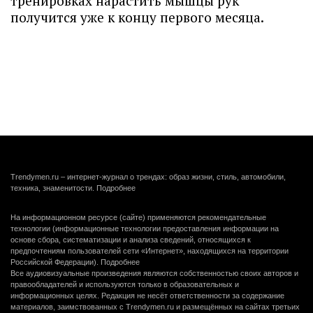
тренировках нарастить мышцы рук
получится уже к концу первого месяца.
Trendymen.ru – интернет-журнал о трендах: образ жизни, стиль, автомобили,
техника, знаменитости.
Подробнее
На информационном ресурсе (сайте) применяются рекомендательные
технологии (информационные технологии предоставления информации на
основе сбора, систематизации и анализа сведений, относящихся к
предпочтениям пользователей сети «Интернет», находящихся на территории
Российской Федерации).
Подробнее
Все аудиовизуальные произведения являются собственностью своих авторов и
правообладателей и используются только в образовательных и
информационных целях. Редакция не несёт ответственности за содержание
материалов, заимствованных с Trendymen.ru и размещённых на сайтах третьих