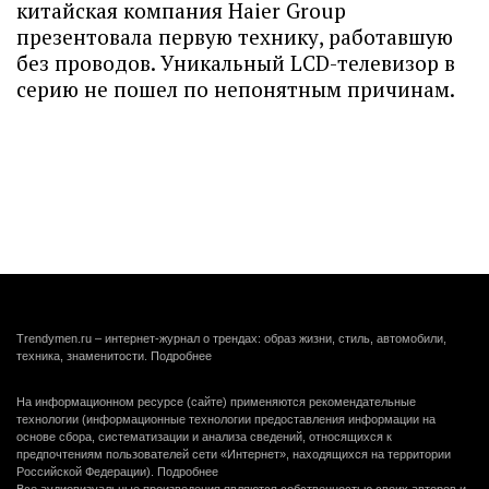
китайская компания Haier Group
презентовала первую технику, работавшую
без проводов. Уникальный LCD-телевизор в
серию не пошел по непонятным причинам.
Trendymen.ru – интернет-журнал о трендах: образ жизни, стиль, автомобили,
техника, знаменитости.
Подробнее
На информационном ресурсе (сайте) применяются рекомендательные
технологии (информационные технологии предоставления информации на
основе сбора, систематизации и анализа сведений, относящихся к
предпочтениям пользователей сети «Интернет», находящихся на территории
Российской Федерации).
Подробнее