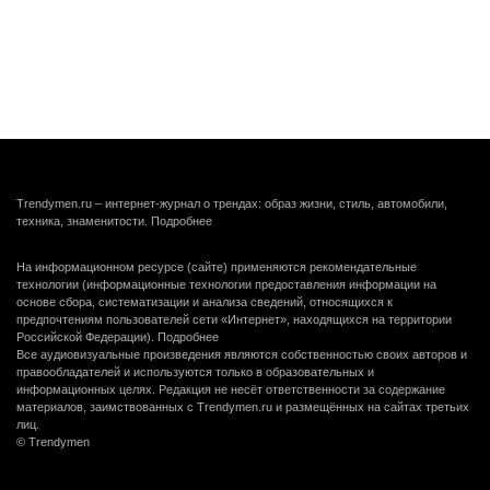
Trendymen.ru – интернет-журнал о трендах: образ жизни, стиль, автомобили,
техника, знаменитости.
Подробнее
На информационном ресурсе (сайте) применяются рекомендательные
технологии (информационные технологии предоставления информации на
основе сбора, систематизации и анализа сведений, относящихся к
предпочтениям пользователей сети «Интернет», находящихся на территории
Российской Федерации).
Подробнее
Все аудиовизуальные произведения являются собственностью своих авторов и
правообладателей и используются только в образовательных и
информационных целях. Редакция не несёт ответственности за содержание
материалов, заимствованных с Trendymen.ru и размещённых на сайтах третьих
лиц.
© Trendymen