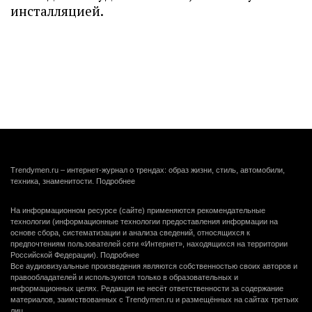
инсталляцией.
Trendymen.ru – интернет-журнал о трендах: образ жизни, стиль, автомобили,
техника, знаменитости.
Подробнее
На информационном ресурсе (сайте) применяются рекомендательные
технологии (информационные технологии предоставления информации на
основе сбора, систематизации и анализа сведений, относящихся к
предпочтениям пользователей сети «Интернет», находящихся на территории
Российской Федерации).
Подробнее
Все аудиовизуальные произведения являются собственностью своих авторов и
правообладателей и используются только в образовательных и
информационных целях. Редакция не несёт ответственности за содержание
материалов, заимствованных с Trendymen.ru и размещённых на сайтах третьих
лиц.