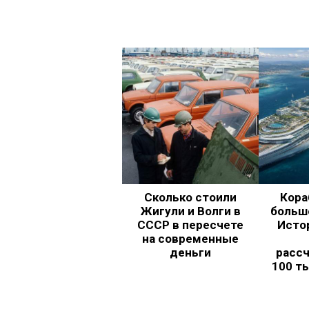
Сколько стоили
Кора
Жигули и Волги в
больш
СССР в пересчете
Исто
на современные
деньги
рассч
100 т