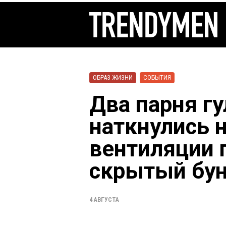
ОБРАЗ ЖИЗНИ
СОБЫТИЯ
Два парня гу
наткнулись 
вентиляции 
скрытый бу
4 АВГУСТА