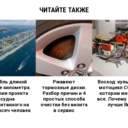
ЧИТАЙТЕ ТАКЖЕ
бль длиной
Ржавеют
Восход: кул
е километра.
тормозные диски.
мотоцикл С
рия проекта
Разбор причин и 4
котором ме
судна
простых способа
все. Почему
итанного на
очистки без визита
лучше Я
ысяч человек
в сервис