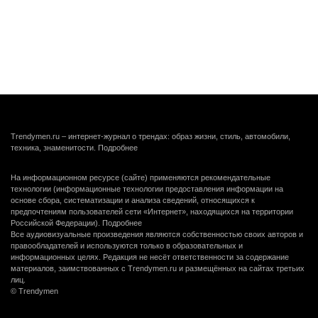
Trendymen.ru – интернет-журнал о трендах: образ жизни, стиль, автомобили,
техника, знаменитости.
Подробнее
На информационном ресурсе (сайте) применяются рекомендательные
технологии (информационные технологии предоставления информации на
основе сбора, систематизации и анализа сведений, относящихся к
предпочтениям пользователей сети «Интернет», находящихся на территории
Российской Федерации).
Подробнее
Все аудиовизуальные произведения являются собственностью своих авторов и
правообладателей и используются только в образовательных и
информационных целях. Редакция не несёт ответственности за содержание
материалов, заимствованных с Trendymen.ru и размещённых на сайтах третьих
лиц.
© Trendymen