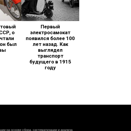
ьтовый
Первый
ССР, о
электросамокат
чтали
появился более 100
 он был
лет назад. Как
вы
выглядел
транспорт
будущего в 1915
году
ии на основе сбора, систематизации и анализа