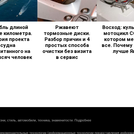
бль длиной
Ржавеют
Восход: кул
е километра.
тормозные диски.
мотоцикл С
рия проекта
Разбор причин и 4
котором ме
судна
простых способа
все. Почему
итанного на
очистки без визита
лучше Я
ысяч человек
в сервис
зни, стиль, автомобили, техника, знаменитости.
Подробнее
екомендательные технологии (информационные технологии предоставления информац