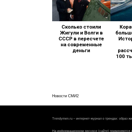
Сколько стоили
Кора
Жигули и Волги в
больш
СССР в пересчете
Исто
на современные
деньги
рассч
100 т
Новости СМИ2
Trendymen.ru – интернет-журнал о трендах: образ жи
На информационном ресурсе (сайте) применяются р