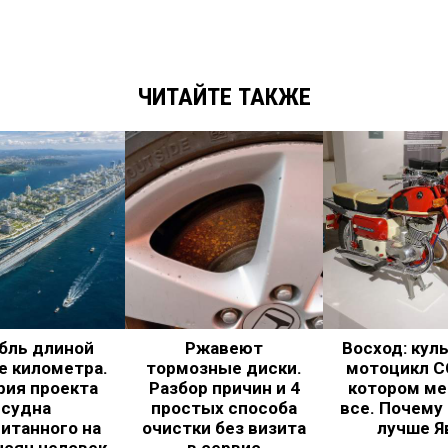
ЧИТАЙТЕ ТАКЖЕ
бль длиной
Ржавеют
Восход: кул
е километра.
тормозные диски.
мотоцикл С
рия проекта
Разбор причин и 4
котором ме
судна
простых способа
все. Почему
итанного на
очистки без визита
лучше Я