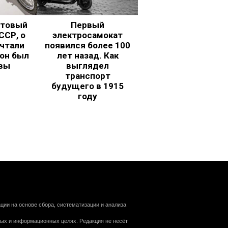
ьтовый
Первый
ССР, о
электросамокат
чтали
появился более 100
 он был
лет назад. Как
вы
выглядел
транспорт
будущего в 1915
году
ии на основе сбора, систематизации и анализа
ных и информационных целях. Редакция не несёт