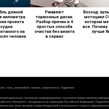
бль длиной
Ржавеют
Восход: кул
е километра.
тормозные диски.
мотоцикл С
рия проекта
Разбор причин и 4
котором ме
судна
простых способа
все. Почему
итанного на
очистки без визита
лучше Я
ысяч человек
в сервис
зни, стиль, автомобили, техника, знаменитости.
Подробнее
екомендательные технологии (информационные технологии предоставления информац
елей сети «Интернет», находящихся на территории Российской Федерации).
Подробнее
венностью своих авторов и правообладателей и используются только в образователь