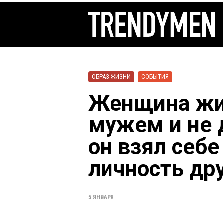
ОБРАЗ ЖИЗНИ
СОБЫТИЯ
Женщина жил
мужем и не 
он взял себ
личность др
5 ЯНВАРЯ