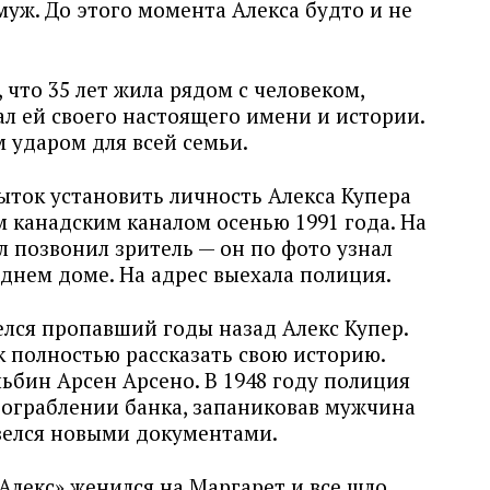
муж. До этого момента Алекса будто и не
 что 35 лет жила рядом с человеком,
л ей своего настоящего имени и истории.
м ударом для всей семьи.
ыток установить личность Алекса Купера
 канадским каналом осенью 1991 года. На
 позвонил зритель — он по фото узнал
еднем доме. На адрес выехала полиция.
елся пропавший годы назад Алекс Купер.
ак полностью рассказать свою историю.
ьбин Арсен Арсено. В 1948 году полиция
 ограблении банка, запаниковав мужчина
авелся новыми документами.
лекс» женился на Маргарет и все шло