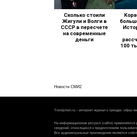
Сколько стоили
Кора
Жигули и Волги в
больш
СССР в пересчете
Исто
на современные
деньги
рассч
100 т
Новости СМИ2
Trendymen.ru – интернет-журнал о трендах: образ жи
На информационном ресурсе (сайте) применяются р
сведений, относящихся к предпочтениям пользоват
Все аудиовизуальные произведения являются собст