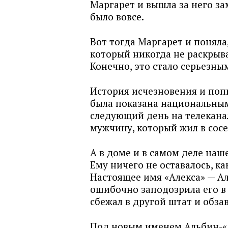
Маргарет и вышла за него за
было вовсе.
Вот тогда Маргарет и поняла,
который никогда не раскрыва
Конечно, это стало серьезны
История исчезновения и поп
была показана национальным
следующий день на телеканал
мужчину, который жил в сос
А в доме и в самом деле наш
Ему ничего не оставалось, к
Настоящее имя «Алекса» — Ал
ошибочно заподозрила его в
сбежал в другой штат и обз
Под новым именем Альбин-«А