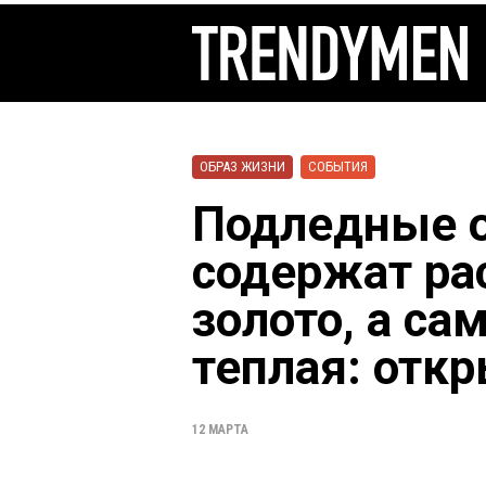
ОБРАЗ ЖИЗНИ
СОБЫТИЯ
Подледные 
содержат ра
золото, а са
теплая: отк
12 МАРТА