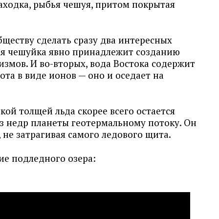
аходка, рыбья чешуя, притом покрытая
бществу сделать сразу два интересных
ая чешуйка явно принадлежит созданию
змов. И во-вторых, вода Востока содержит
ота в виде ионов — оно и оседает на
кой толщей льда скорее всего остается
з недр планеты геотермальному потоку. Он
 не затрагивая самого ледового щита.
ие подледного озера: