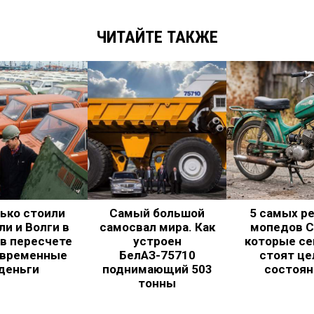
ЧИТАЙТЕ ТАКЖЕ
ько стоили
Самый большой
5 самых р
и и Волги в
самосвал мира. Как
мопедов С
в пересчете
устроен
которые се
овременные
БелАЗ-75710
стоят це
деньги
поднимающий 503
состоян
тонны