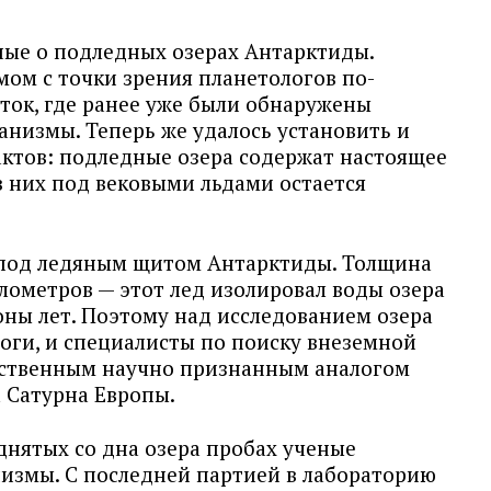
ые о подледных озерах Антарктиды.
ом с точки зрения планетологов по-
ток, где ранее уже были обнаружены
анизмы. Теперь же удалось установить и
ктов: подледные озера содержат настоящее
в них под вековыми льдами остается
 под ледяным щитом Антарктиды. Толщина
илометров — этот лед изолировал воды озера
оны лет. Поэтому над исследованием озера
оги, и специалисты по поиску внеземной
нственным научно признанным аналогом
 Сатурна Европы.
днятых со дна озера пробах ученые
измы. С последней партией в лабораторию