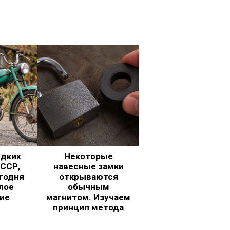
едких
Некоторые
ССР,
навесные замки
годня
открываются
лое
обычным
ие
магнитом. Изучаем
принцип метода