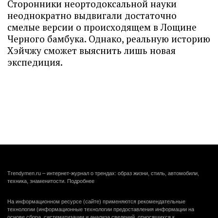
Сторонники неортодоксальной науки
неоднократно выдвигали достаточно
смелые версии о происходящем в Лощине
Черного бамбука. Однако, реальную историю
Хэйчжу сможет выяснить лишь новая
экспедиция.
Trendymen.ru – интернет-журнал о трендах: образ жизни, стиль, автомобили,
техника, знаменитости.
Подробнее
На информационном ресурсе (сайте) применяются рекомендательные
технологии (информационные технологии предоставления информации на
основе сбора, систематизации и анализа сведений, относящихся к