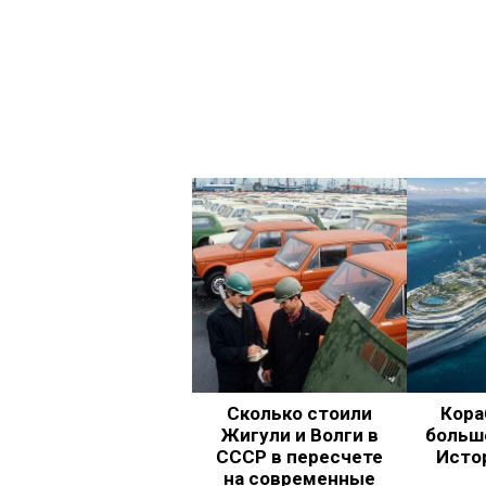
Сколько стоили
Кора
Жигули и Волги в
больш
СССР в пересчете
Исто
на современные