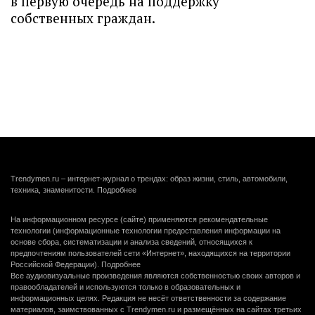
в первую очередь на поддержку
собственных граждан.
Trendymen.ru – интернет-журнал о трендах: образ жизни, стиль, автомобили,
техника, знаменитости.
Подробнее
На информационном ресурсе (сайте) применяются рекомендательные
технологии (информационные технологии предоставления информации на
основе сбора, систематизации и анализа сведений, относящихся к
предпочтениям пользователей сети «Интернет», находящихся на территории
Российской Федерации).
Подробнее
Все аудиовизуальные произведения являются собственностью своих авторов и
правообладателей и используются только в образовательных и
информационных целях. Редакция не несёт ответственности за содержание
материалов, заимствованных с Trendymen.ru и размещённых на сайтах третьих