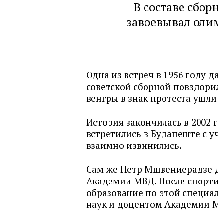
В составе сбо
завоевывал оли
Одна из встреч в 1956 году 
советской сборной повздорил
венгры в знак протеста ушли 
История закончилась в 2002
встретились в Будапеште с 
взаимно извинились.
Сам же Петр Мшвениерадзе д
Академии МВД. После спорти
образование по этой специа
наук и доцентом Академии 