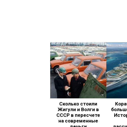
Сколько стоили
Кора
Жигули и Волги в
больш
СССР в пересчете
Исто
на современные
деньги
рассч