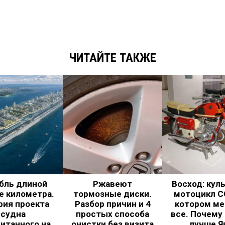
ЧИТАЙТЕ ТАКЖЕ
бль длиной
Ржавеют
Восход: кул
е километра.
тормозные диски.
мотоцикл С
рия проекта
Разбор причин и 4
котором ме
судна
простых способа
все. Почему
итанного на
очистки без визита
лучше Я