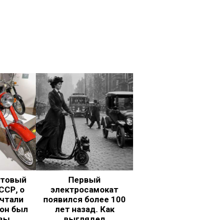
ьтовый
Первый
ССР, о
электросамокат
чтали
появился более 100
 он был
лет назад. Как
вы
выглядел