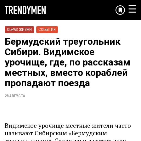
☰
ОБРАЗ ЖИЗНИ
СОБЫТИЯ
Бермудский треугольник
Сибири. Видимское
урочище, где, по рассказам
местных, вместо кораблей
пропадают поезда
28 АВГУСТА
Видимское урочище местные жители часто
называют Сибирским «Бермудским
треугольником». Сходство и в самом деле