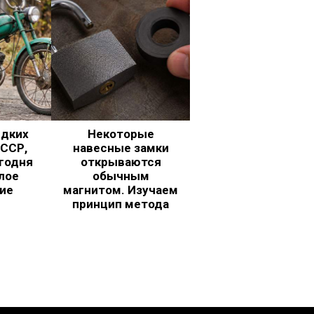
едких
Некоторые
ССР,
навесные замки
годня
открываются
лое
обычным
ие
магнитом. Изучаем
принцип метода