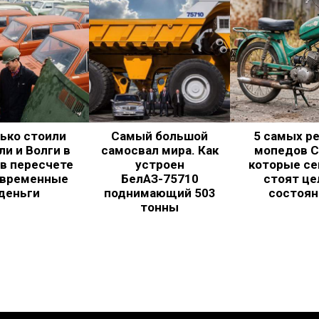
ько стоили
Самый большой
5 самых р
и и Волги в
самосвал мира. Как
мопедов С
в пересчете
устроен
которые се
овременные
БелАЗ-75710
стоят це
деньги
поднимающий 503
состоян
тонны