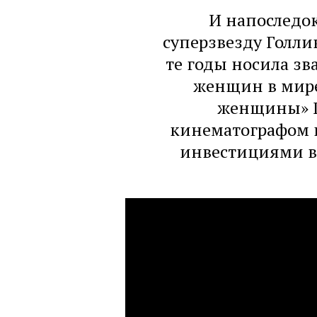
И напоследо
суперзвезду Голлив
те годы носила зв
женщин в мире
женщины» Га
кинематографом 
инвестициями в