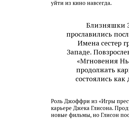
уйти из кино навсегда.
Близняшки 
прославились посл
Имена сестер г
Западе. Повзросле
«Мгновения Нью
продолжать кар
состоялись как
Роль Джоффри из «Игры прест
карьере Джека Глисона. Про
новые фильмы, но Глисон пос