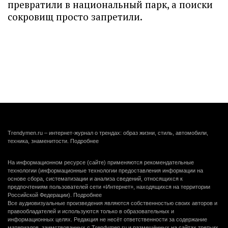
превратили в национальный парк, а поиски
сокровищ просто запретили.
Trendymen.ru – интернет-журнал о трендах: образ жизни, стиль, автомобили,
техника, знаменитости.
Подробнее
На информационном ресурсе (сайте) применяются рекомендательные
технологии (информационные технологии предоставления информации на
основе сбора, систематизации и анализа сведений, относящихся к
предпочтениям пользователей сети «Интернет», находящихся на территории
Российской Федерации).
Подробнее
Все аудиовизуальные произведения являются собственностью своих авторов и
правообладателей и используются только в образовательных и
информационных целях. Редакция не несёт ответственности за содержание
материалов, заимствованных с Trendymen.ru и размещённых на сайтах третьих