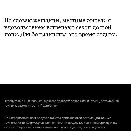
По словам женщины, местные жители с
удовольствием встречают сезон долгой
ночи. Для большинства это время отдыха.
Trendymen.ru – интернет-журнал о трендах: образ жизни, стиль, автомобили,
техника, знаменитости.
Подробнее
На информационном ресурсе (сайте) применяются рекомендательные
технологии (информационные технологии предоставления информации на
основе сбора, систематизации и анализа сведений, относящихся к