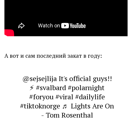
А вот и сам последний закат в году:
@sejsejlija
It's official guys!!
⚡
#svalbard
#polarnight
#foryou
#viral
#dailylife
#tiktoknorge
♬ Lights Are On
- Tom Rosenthal