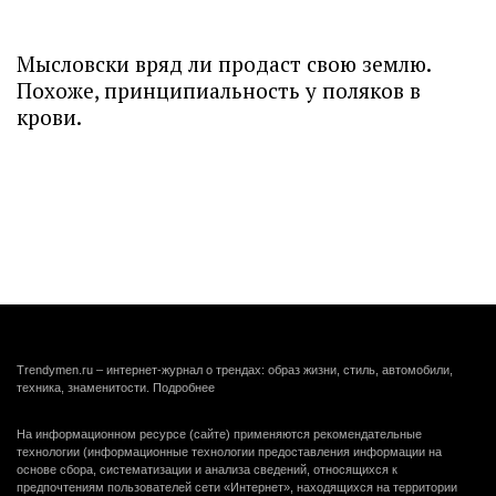
Мысловски вряд ли продаст свою землю.
Похоже, принципиальность у поляков в
крови.
Trendymen.ru – интернет-журнал о трендах: образ жизни, стиль, автомобили,
техника, знаменитости.
Подробнее
На информационном ресурсе (сайте) применяются рекомендательные
технологии (информационные технологии предоставления информации на
основе сбора, систематизации и анализа сведений, относящихся к
предпочтениям пользователей сети «Интернет», находящихся на территории