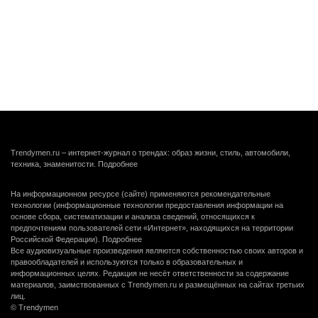
Trendymen.ru – интернет-журнал о трендах: образ жизни, стиль, автомобили,
техника, знаменитости.
Подробнее
На информационном ресурсе (сайте) применяются рекомендательные
технологии (информационные технологии предоставления информации на
основе сбора, систематизации и анализа сведений, относящихся к
предпочтениям пользователей сети «Интернет», находящихся на территории
Российской Федерации).
Подробнее
Все аудиовизуальные произведения являются собственностью своих авторов и
правообладателей и используются только в образовательных и
информационных целях. Редакция не несёт ответственности за содержание
материалов, заимствованных с Trendymen.ru и размещённых на сайтах третьих
лиц.
© Trendymen