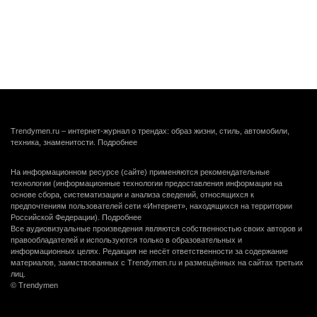
Trendymen.ru – интернет-журнал о трендах: образ жизни, стиль, автомобили,
техника, знаменитости.
Подробнее
На информационном ресурсе (сайте) применяются рекомендательные
технологии (информационные технологии предоставления информации на
основе сбора, систематизации и анализа сведений, относящихся к
предпочтениям пользователей сети «Интернет», находящихся на территории
Российской Федерации).
Подробнее
Все аудиовизуальные произведения являются собственностью своих авторов и
правообладателей и используются только в образовательных и
информационных целях. Редакция не несёт ответственности за содержание
материалов, заимствованных с Trendymen.ru и размещённых на сайтах третьих
лиц.
© Trendymen