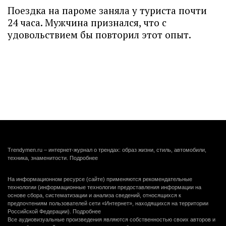
Поездка на пароме заняла у туриста почти
24 часа. Мужчина признался, что с
удовольствием бы повторил этот опыт.
Trendymen.ru – интернет-журнал о трендах: образ жизни, стиль, автомобили,
техника, знаменитости.
Подробнее
На информационном ресурсе (сайте) применяются рекомендательные
технологии (информационные технологии предоставления информации на
основе сбора, систематизации и анализа сведений, относящихся к
предпочтениям пользователей сети «Интернет», находящихся на территории
Российской Федерации).
Подробнее
Все аудиовизуальные произведения являются собственностью своих авторов и