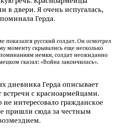
скую речь. Красноармейцы
и в двери. Я очень испугалась,
поминала Герда.
ме показался русский солдат. Он осмотрел
ому моменту скрывались еще несколько
оспоминаниям немки, солдат неожиданно
мецком сказал: «Война закончилась».
ях дневника Герда описывает
т встречи с красноармейцами.
 не интересовало гражданское
се пришли сюда за честным
возмездием.