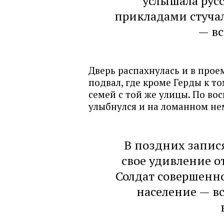
услышала рус
прикладами стучал
— вс
Дверь распахнулась и в прое
подвал, где кроме Герды к т
семей с той же улицы. По в
улыбнулся и на ломанном не
В поздних запис
свое удивление о
Солдат совершенно
население — в