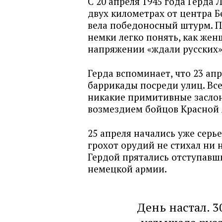
С 20 апреля 1945 года Герда 
двух километрах от центра Б
вела победоносный штурм. 
немки легко понять, как жен
напряжении «ждали русских»
Герда вспоминает, что 23 ап
баррикады посреди улиц. Все
никакие примитивные заслон
возмездием бойцов Красной
25 апреля начались уже сер
грохот орудий не стихал ни н
Гердой прятались отступавш
немецкой армии.
День настал. 3