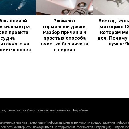
бль длиной
Ржавеют
Восход: кул
е километра.
тормозные диски.
мотоцикл С
рия проекта
Разбор причин и 4
котором ме
судна
простых способа
все. Почему
итанного на
очистки без визита
лучше Я
ысяч человек
в сервис
зни, стиль, автомобили, техника, знаменитости.
Подробнее
екомендательные технологии (информационные технологии предоставления информац
елей сети «Интернет», находящихся на территории Российской Федерации).
Подробнее