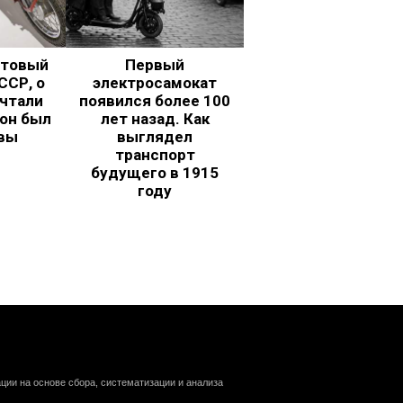
ьтовый
Первый
ССР, о
электросамокат
чтали
появился более 100
 он был
лет назад. Как
вы
выглядел
транспорт
будущего в 1915
году
ии на основе сбора, систематизации и анализа