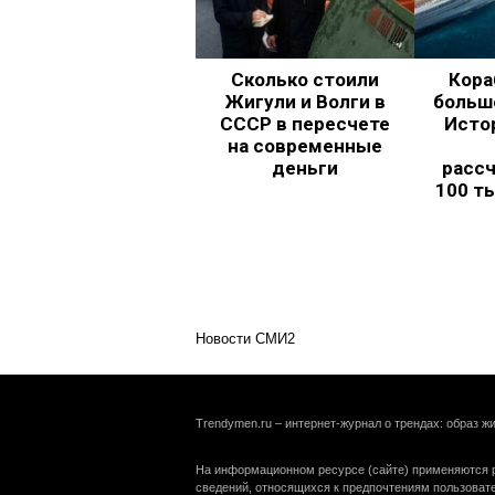
Сколько стоили
Кора
Жигули и Волги в
больш
СССР в пересчете
Исто
на современные
деньги
рассч
100 т
Новости СМИ2
Trendymen.ru – интернет-журнал о трендах: образ жи
На информационном ресурсе (сайте) применяются р
сведений, относящихся к предпочтениям пользоват