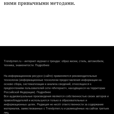
ними привычными методами.
Trendymen.ru – интернет-журнал о трендах: образ жизни, стиль, автомобили,
техника, знаменитости.
Подробнее
На информационном ресурсе (сайте) применяются рекомендательные
технологии (информационные технологии предоставления информации на
основе сбора, систематизации и анализа сведений, относящихся к
предпочтениям пользователей сети «Интернет», находящихся на территории
Российской Федерации).
Подробнее
Все аудиовизуальные произведения являются собственностью своих авторов и
правообладателей и используются только в образовательных и
информационных целях. Редакция не несёт ответственности за содержание
материалов, заимствованных с Trendymen.ru и размещённых на сайтах третьих
лиц.