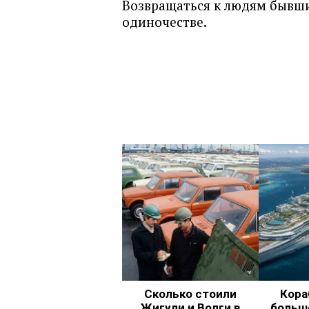
Возвращаться к людям бывши
одиночестве.
Сколько стоили
Кора
Жигули и Волги в
больш