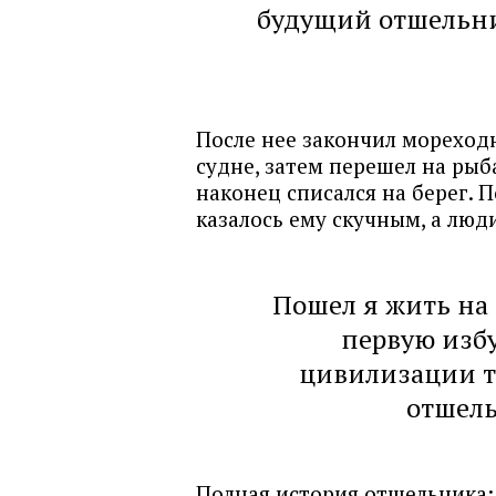
будущий отшельни
После нее закончил мореход
судне, затем перешел на рыб
наконец списался на берег. 
казалось ему скучным, а люд
Пошел я жить на 
первую избу
цивилизации т
отшел
Полная история отшельника