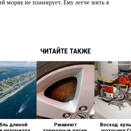
й моряк не планирует. Ему легче жить в
ЧИТАЙТЕ ТАКЖЕ
бль длиной
Ржавеют
Восход: кул
е километра.
тормозные диски.
мотоцикл С