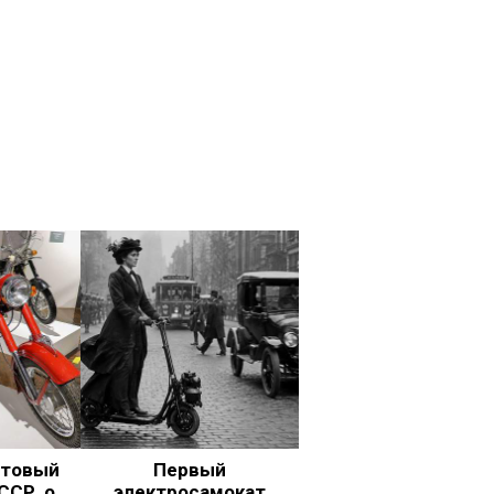
ьтовый
Первый
ССР, о
электросамокат