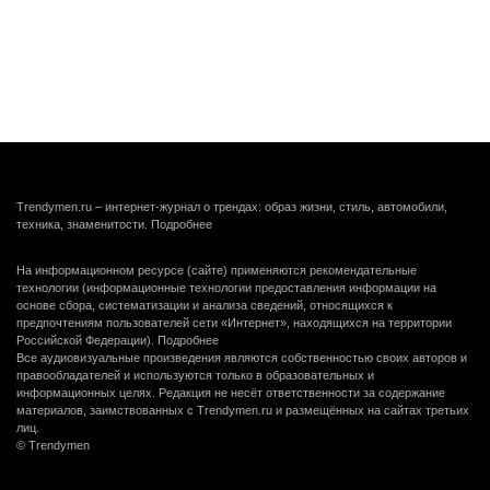
Trendymen.ru – интернет-журнал о трендах: образ жизни, стиль, автомобили,
техника, знаменитости.
Подробнее
На информационном ресурсе (сайте) применяются рекомендательные
технологии (информационные технологии предоставления информации на
основе сбора, систематизации и анализа сведений, относящихся к
предпочтениям пользователей сети «Интернет», находящихся на территории
Российской Федерации).
Подробнее
Все аудиовизуальные произведения являются собственностью своих авторов и
правообладателей и используются только в образовательных и
информационных целях. Редакция не несёт ответственности за содержание
материалов, заимствованных с Trendymen.ru и размещённых на сайтах третьих
лиц.
© Trendymen