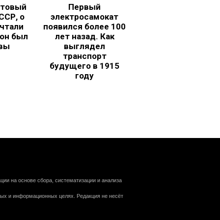
ьтовый
Первый
ССР, о
электросамокат
чтали
появился более 100
 он был
лет назад. Как
вы
выглядел
транспорт
будущего в 1915
году
ии на основе сбора, систематизации и анализа
ных и информационных целях. Редакция не несёт