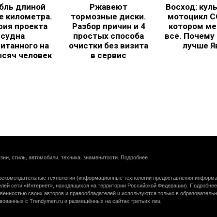
бль длиной
Ржавеют
Восход: кул
е километра.
тормозные диски.
мотоцикл С
рия проекта
Разбор причин и 4
котором ме
судна
простых способа
все. Почему
итанного на
очистки без визита
лучше Я
ысяч человек
в сервис
зни, стиль, автомобили, техника, знаменитости.
Подробнее
екомендательные технологии (информационные технологии предоставления информац
елей сети «Интернет», находящихся на территории Российской Федерации).
Подробнее
венностью своих авторов и правообладателей и используются только в образователь
вованных с Trendymen.ru и размещённых на сайтах третьих лиц.