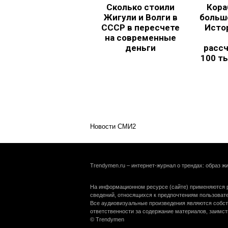
Сколько стоили
Кора
Жигули и Волги в
больш
СССР в пересчете
Исто
на современные
деньги
рассч
100 т
Новости СМИ2
Trendymen.ru – интернет-журнал о трендах: образ жи
На информационном ресурсе (сайте) применяются р
сведений, относящихся к предпочтениям пользоват
Все аудиовизуальные произведения являются собст
ответственности за содержание материалов, заимст
© Trendymen