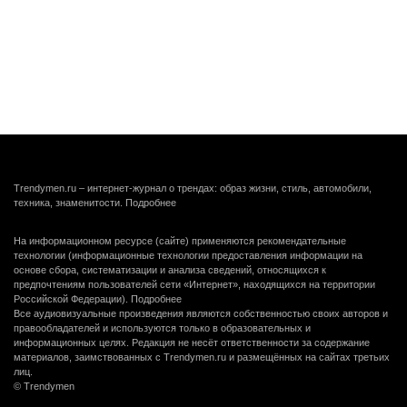
Trendymen.ru – интернет-журнал о трендах: образ жизни, стиль, автомобили,
техника, знаменитости.
Подробнее
На информационном ресурсе (сайте) применяются рекомендательные
технологии (информационные технологии предоставления информации на
основе сбора, систематизации и анализа сведений, относящихся к
предпочтениям пользователей сети «Интернет», находящихся на территории
Российской Федерации).
Подробнее
Все аудиовизуальные произведения являются собственностью своих авторов и
правообладателей и используются только в образовательных и
информационных целях. Редакция не несёт ответственности за содержание
материалов, заимствованных с Trendymen.ru и размещённых на сайтах третьих
лиц.
© Trendymen