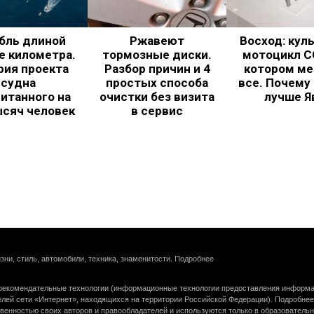
бль длиной
Ржавеют
Восход: кул
е километра.
тормозные диски.
мотоцикл С
рия проекта
Разбор причин и 4
котором ме
судна
простых способа
все. Почему
итанного на
очистки без визита
лучше Я
ысяч человек
в сервис
зни, стиль, автомобили, техника, знаменитости.
Подробнее
екомендательные технологии (информационные технологии предоставления информац
елей сети «Интернет», находящихся на территории Российской Федерации).
Подробнее
венностью своих авторов и правообладателей и используются только в образователь