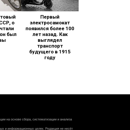
ьтовый
Первый
ССР, о
электросамокат
чтали
появился более 100
 он был
лет назад. Как
вы
выглядел
транспорт
будущего в 1915
году
ии на основе сбора, систематизации и анализа
ных и информационных целях. Редакция не несёт