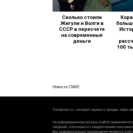
Сколько стоили
Кора
Жигули и Волги в
больш
СССР в пересчете
Исто
на современные
деньги
рассч
100 т
Новости СМИ2
Trendymen.ru – интернет-журнал о трендах: образ жи
На информационном ресурсе (сайте) применяются р
сведений, относящихся к предпочтениям пользоват
Все аудиовизуальные произведения являются собст