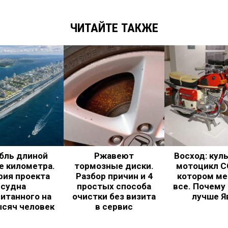
ЧИТАЙТЕ ТАКЖЕ
бль длиной
Ржавеют
Восход: кул
е километра.
тормозные диски.
мотоцикл С
рия проекта
Разбор причин и 4
котором ме
судна
простых способа
все. Почему
итанного на
очистки без визита
лучше Я
ысяч человек
в сервис