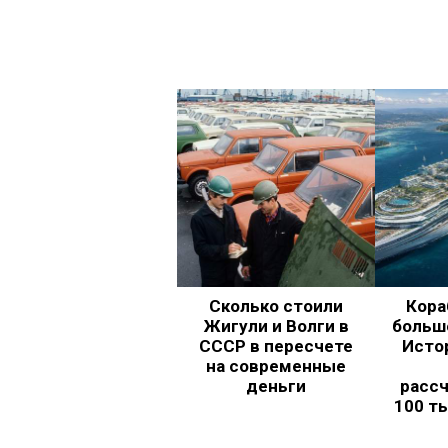
Сколько стоили
Кора
Жигули и Волги в
больш
СССР в пересчете
Исто
на современные
деньги
рассч
100 т