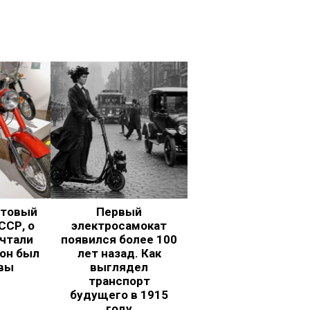
ьтовый
Первый
ССР, о
электросамокат
чтали
появился более 100
 он был
лет назад. Как
вы
выглядел
транспорт
будущего в 1915
году