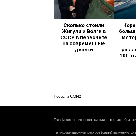
Сколько стоили
Кора
Жигули и Волги в
больш
СССР в пересчете
Исто
на современные
деньги
рассч
100 т
Новости СМИ2
Trendymen.ru – интернет-журнал о трендах: образ жи
На информационном ресурсе (сайте) применяются р