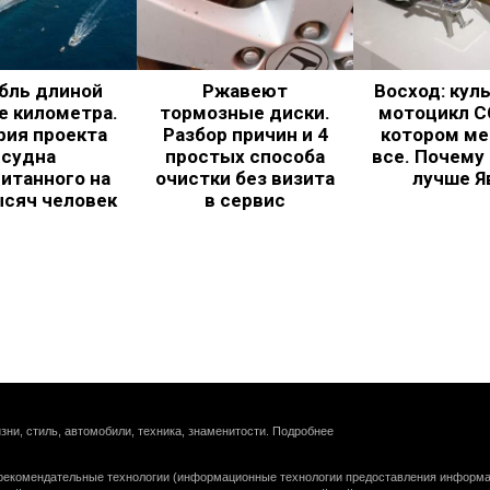
бль длиной
Ржавеют
Восход: кул
е километра.
тормозные диски.
мотоцикл С
рия проекта
Разбор причин и 4
котором ме
судна
простых способа
все. Почему
итанного на
очистки без визита
лучше Я
ысяч человек
в сервис
зни, стиль, автомобили, техника, знаменитости.
Подробнее
екомендательные технологии (информационные технологии предоставления информац