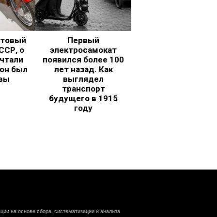
ьтовый
Первый
ССР, о
электросамокат
чтали
появился более 100
 он был
лет назад. Как
вы
выглядел
транспорт
будущего в 1915
году
ии на основе сбора, систематизации и анализа