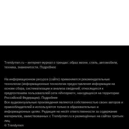
Trendymen.ru – интернет-журнал о трендах: образ жизни, стиль, автомобили,
техника, знаменитости.
Подробнее
На информационном ресурсе (сайте) применяются рекомендательные
технологии (информационные технологии предоставления информации на
основе сбора, систематизации и анализа сведений, относящихся к
предпочтениям пользователей сети «Интернет», находящихся на территории
Российской Федерации).
Подробнее
Все аудиовизуальные произведения являются собственностью своих авторов и
правообладателей и используются только в образовательных и
информационных целях. Редакция не несёт ответственности за содержание
материалов, заимствованных с Trendymen.ru и размещённых на сайтах третьих
лиц.
© Trendymen