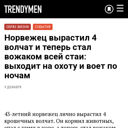
☰
ОБРАЗ ЖИЗНИ
СОБЫТИЯ
Норвежец вырастил 4
волчат и теперь стал
вожаком всей стаи:
выходит на охоту и воет по
ночам
9 ДЕКАБРЯ
43-летний норвежец лично вырастил 4
крошечных волчат. Он кормил животных,
спал с ними в норе, а теперь стал вожаком