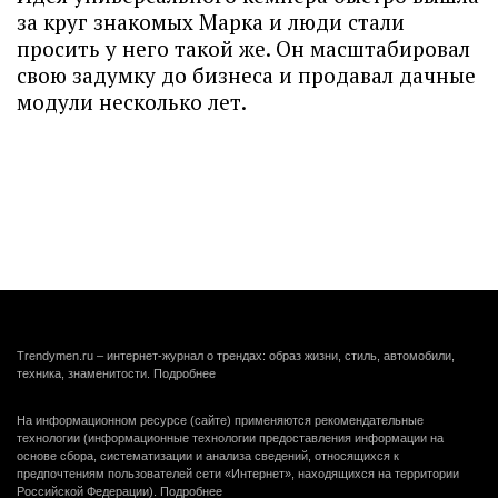
за круг знакомых Марка и люди стали
просить у него такой же. Он масштабировал
свою задумку до бизнеса и продавал дачные
модули несколько лет.
Trendymen.ru – интернет-журнал о трендах: образ жизни, стиль, автомобили,
техника, знаменитости.
Подробнее
На информационном ресурсе (сайте) применяются рекомендательные
технологии (информационные технологии предоставления информации на
основе сбора, систематизации и анализа сведений, относящихся к
предпочтениям пользователей сети «Интернет», находящихся на территории
Российской Федерации).
Подробнее