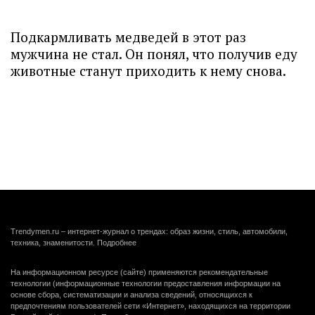
Подкармливать медведей в этот раз
мужчина не стал. Он понял, что получив еду
животные станут приходить к нему снова.
Trendymen.ru – интернет-журнал о трендах: образ жизни, стиль, автомобили,
техника, знаменитости.
Подробнее
На информационном ресурсе (сайте) применяются рекомендательные
технологии (информационные технологии предоставления информации на
основе сбора, систематизации и анализа сведений, относящихся к
предпочтениям пользователей сети «Интернет», находящихся на территории