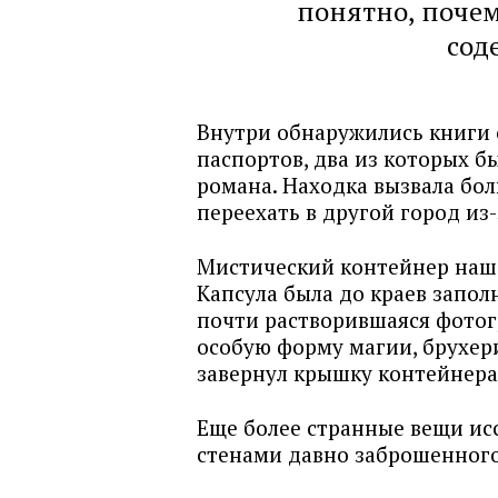
понятно, поче
сод
Внутри обнаружились книги 
паспортов, два из которых 
романа. Находка вызвала бо
переехать в другой город из
Мистический контейнер наше
Капсула была до краев запол
почти растворившаяся фотог
особую форму магии, брухер
завернул крышку контейнера 
Еще более странные вещи ис
стенами давно заброшенног