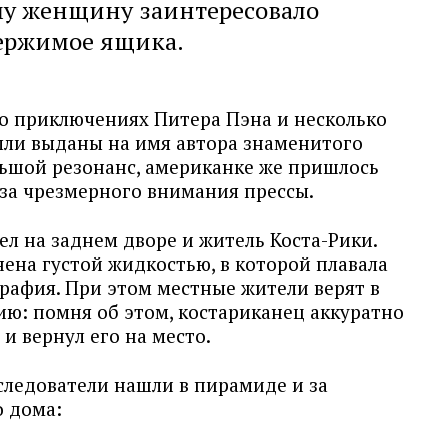
му женщину заинтересовало
ержимое ящика.
о приключениях Питера Пэна и несколько
были выданы на имя автора знаменитого
льшой резонанс, американке же пришлось
-за чрезмерного внимания прессы.
л на заднем дворе и житель Коста-Рики.
нена густой жидкостью, в которой плавала
рафия. При этом местные жители верят в
ию: помня об этом, костариканец аккуратно
и вернул его на место.
следователи нашли в пирамиде и за
о дома: