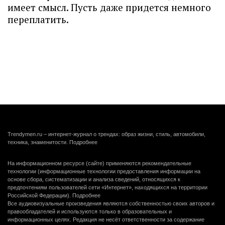
имеет смысл. Пусть даже придется немного
переплатить.
Trendymen.ru – интернет-журнал о трендах: образ жизни, стиль, автомобили,
техника, знаменитости.
Подробнее
На информационном ресурсе (сайте) применяются рекомендательные
технологии (информационные технологии предоставления информации на
основе сбора, систематизации и анализа сведений, относящихся к
предпочтениям пользователей сети «Интернет», находящихся на территории
Российской Федерации).
Подробнее
Все аудиовизуальные произведения являются собственностью своих авторов и
правообладателей и используются только в образовательных и
информационных целях. Редакция не несёт ответственности за содержание