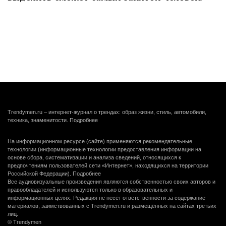
Trendymen.ru – интернет-журнал о трендах: образ жизни, стиль, автомобили,
техника, знаменитости.
Подробнее
На информационном ресурсе (сайте) применяются рекомендательные
технологии (информационные технологии предоставления информации на
основе сбора, систематизации и анализа сведений, относящихся к
предпочтениям пользователей сети «Интернет», находящихся на территории
Российской Федерации).
Подробнее
Все аудиовизуальные произведения являются собственностью своих авторов и
правообладателей и используются только в образовательных и
информационных целях. Редакция не несёт ответственности за содержание
материалов, заимствованных с Trendymen.ru и размещённых на сайтах третьих
лиц.
© Trendymen