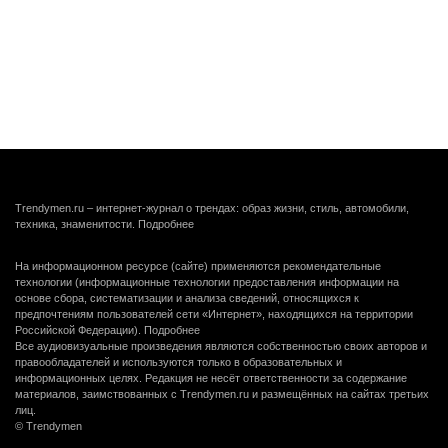
Trendymen.ru – интернет-журнал о трендах: образ жизни, стиль, автомобили,
техника, знаменитости.
Подробнее
На информационном ресурсе (сайте) применяются рекомендательные
технологии (информационные технологии предоставления информации на
основе сбора, систематизации и анализа сведений, относящихся к
предпочтениям пользователей сети «Интернет», находящихся на территории
Российской Федерации).
Подробнее
Все аудиовизуальные произведения являются собственностью своих авторов и
правообладателей и используются только в образовательных и
информационных целях. Редакция не несёт ответственности за содержание
материалов, заимствованных с Trendymen.ru и размещённых на сайтах третьих
лиц.
© Trendymen