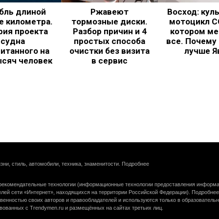
бль длиной
Ржавеют
Восход: кул
е километра.
тормозные диски.
мотоцикл С
рия проекта
Разбор причин и 4
котором ме
судна
простых способа
все. Почему
итанного на
очистки без визита
лучше Я
ысяч человек
в сервис
зни, стиль, автомобили, техника, знаменитости.
Подробнее
екомендательные технологии (информационные технологии предоставления информац
елей сети «Интернет», находящихся на территории Российской Федерации).
Подробнее
венностью своих авторов и правообладателей и используются только в образователь
вованных с Trendymen.ru и размещённых на сайтах третьих лиц.