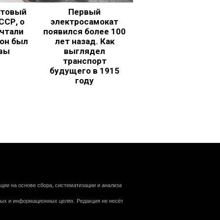
ьтовый
Первый
ССР, о
электросамокат
чтали
появился более 100
 он был
лет назад. Как
вы
выглядел
транспорт
будущего в 1915
году
ии на основе сбора, систематизации и анализа
ных и информационных целях. Редакция не несёт