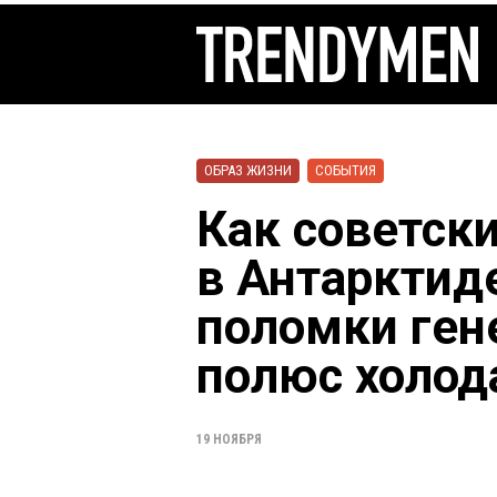
ОБРАЗ ЖИЗНИ
СОБЫТИЯ
Как советск
в Антарктид
поломки ген
полюс холода
19 НОЯБРЯ