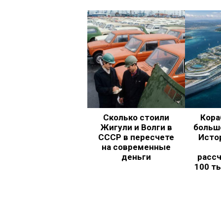
Сколько стоили
Кора
Жигули и Волги в
больш
СССР в пересчете
Исто
на современные
деньги
рассч
100 т