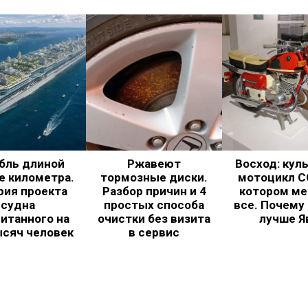
бль длиной
Ржавеют
Восход: кул
е километра.
тормозные диски.
мотоцикл С
рия проекта
Разбор причин и 4
котором ме
судна
простых способа
все. Почему
итанного на
очистки без визита
лучше Я
ысяч человек
в сервис