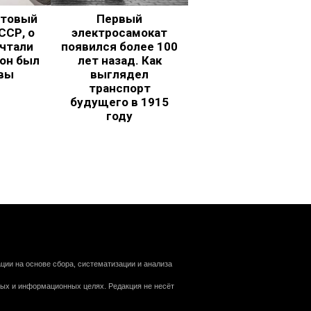
ьтовый
Первый
ССР, о
электросамокат
чтали
появился более 100
 он был
лет назад. Как
вы
выглядел
транспорт
будущего в 1915
году
ии на основе сбора, систематизации и анализа
ных и информационных целях. Редакция не несёт