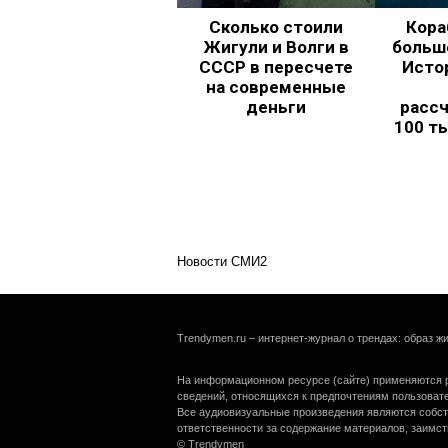
Сколько стоили
Кора
Жигули и Волги в
больш
СССР в пересчете
Исто
на современные
деньги
рассч
100 т
Новости СМИ2
Trendymen.ru – интернет-журнал о трендах: образ жи
На информационном ресурсе (сайте) применяются р
сведений, относящихся к предпочтениям пользоват
Все аудиовизуальные произведения являются собст
ответственности за содержание материалов, заимст
© Trendymen