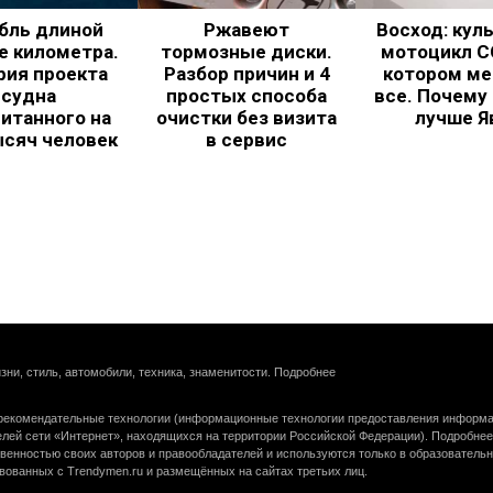
бль длиной
Ржавеют
Восход: кул
е километра.
тормозные диски.
мотоцикл С
рия проекта
Разбор причин и 4
котором ме
судна
простых способа
все. Почему
итанного на
очистки без визита
лучше Я
ысяч человек
в сервис
зни, стиль, автомобили, техника, знаменитости.
Подробнее
екомендательные технологии (информационные технологии предоставления информац
елей сети «Интернет», находящихся на территории Российской Федерации).
Подробнее
венностью своих авторов и правообладателей и используются только в образователь
вованных с Trendymen.ru и размещённых на сайтах третьих лиц.