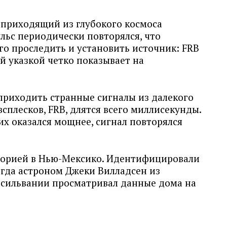
приходящий из глубокого космоса
льс периодически повторялся, что
го проследить и установить источник: FRB
й указкой четко показывает на
 приходить странные сигналы из далекого
сплесков, FRB, длятся всего миллисекунды.
них оказался мощнее, сигнал повторялся
торией в Нью-Мексико. Идентифицировали
огда астроном Джеки Вилладсен из
нсильвании просматривал данные дома на