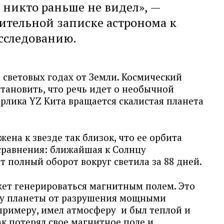
о никто раньше не видел», —
ительной записке астронома к
сследованию.
2 световых годах от Земли. Космический
тановить, что речь идет о необычной
арлика YZ Кита вращается скалистая планета
ена к звезде так близок, что ее орбита
 сравнения: ближайшая к Солнцу
т полный оборот вокруг светила за 88 дней.
жет генерироваться магнитным полем. Это
ру планеты от разрушения мощными
примеру, имел атмосферу и был теплой и
ак потерял свое магнитное поле и