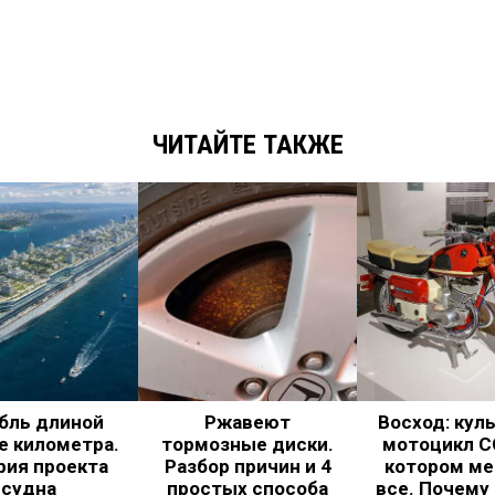
ЧИТАЙТЕ ТАКЖЕ
бль длиной
Ржавеют
Восход: кул
е километра.
тормозные диски.
мотоцикл С
рия проекта
Разбор причин и 4
котором ме
судна
простых способа
все. Почему