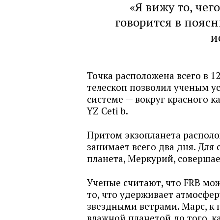
«Я вижу то, чег
говорится в поясн
и
Точка расположена всего в 1
телескоп позволил ученым ус
системе — вокруг красного к
YZ Ceti b.
Притом экзопланета располож
занимает всего два дня. Для
планета, Меркурий, совершае
Ученые считают, что FRB мо
то, что удерживает атмосфе
звездными ветрами. Марс, к 
влажной планетой до того, к