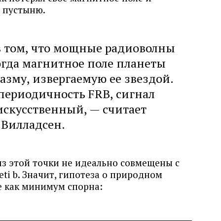
ю пустыню.
в том, что мощные радиоволны
огда магнитное поле планеты
азму, извергаемую ее звездой.
периодичность FRB, сигнал
скусственный, — считает
Вилладсен.
з этой точки не идеально совмещены с
i b. Значит, гипотеза о природном
е как минимум спорна: