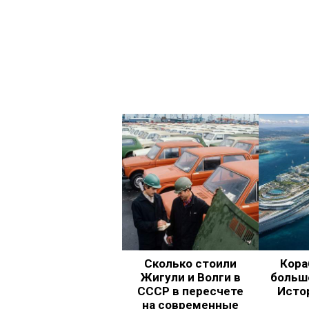
Сколько стоили
Кора
Жигули и Волги в
больш
СССР в пересчете
Исто
на современные