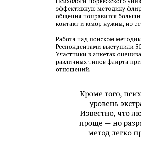
Психологи Норвежского унив
эффективную методику флирта
общения понравится большин
контакт и юмор нужны, но ес
Работа над поиском методики
Респондентами выступили 30
Участники в анкетах оценива
различных типов флирта при
отношений.
Кроме того, пси
уровень экст
Известно, что л
проще — но разр
метод легко 