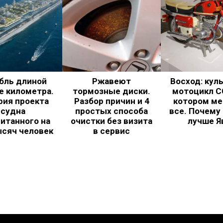
бль длиной
Ржавеют
Восход: кул
е километра.
тормозные диски.
мотоцикл С
рия проекта
Разбор причин и 4
котором ме
судна
простых способа
все. Почему
итанного на
очистки без визита
лучше Я
ысяч человек
в сервис