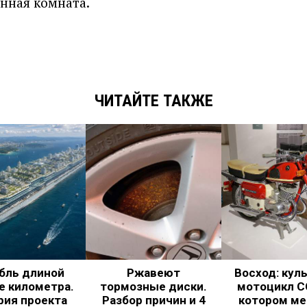
анная комната.
ЧИТАЙТЕ ТАКЖЕ
бль длиной
Ржавеют
Восход: кул
е километра.
тормозные диски.
мотоцикл С
рия проекта
Разбор причин и 4
котором ме