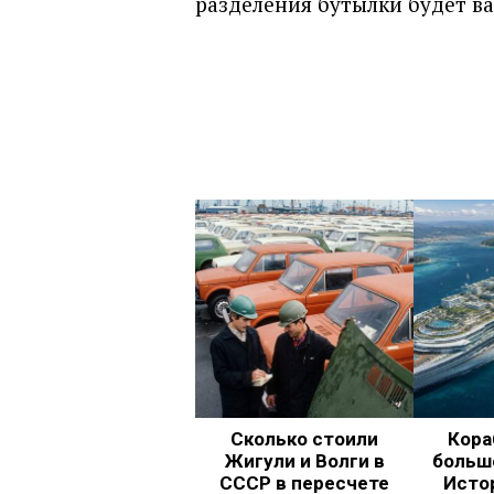
разделения бутылки будет в
Сколько стоили
Кора
Жигули и Волги в
больш
СССР в пересчете
Исто