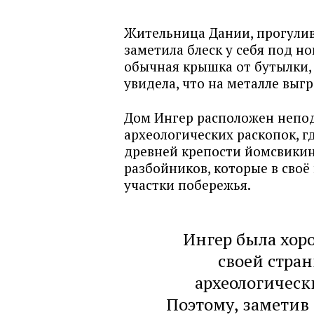
Жительница Дании, прогулив
заметила блеск у себя под но
обычная крышка от бутылки,
увидела, что на металле выг
Дом Ингер расположен непод
археологических раскопок, г
древней крепости йомсвикин
разбойников, которые в сво
участки побережья.
Ингер была хор
своей стра
археологическ
Поэтому, заметив