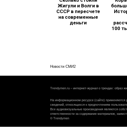
Сколько стоили
Кора
Жигули и Волги в
больш
СССР в пересчете
Исто
на современные
деньги
рассч
100 т
Новости СМИ2
Trendymen.ru – интернет-журнал о трендах: образ жи
На информационном ресурсе (сайте) применяются р
сведений, относящихся к предпочтениям пользоват
Все аудиовизуальные произведения являются собст
ответственности за содержание материалов, заимст
© Trendymen