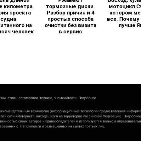
бль длиной
Ржавеют
Восход: кул
е километра.
тормозные диски.
мотоцикл С
рия проекта
Разбор причин и 4
котором ме
судна
простых способа
все. Почему
итанного на
очистки без визита
лучше Я
ысяч человек
в сервис
зни, стиль, автомобили, техника, знаменитости.
Подробнее
екомендательные технологии (информационные технологии предоставления информац
елей сети «Интернет», находящихся на территории Российской Федерации).
Подробнее
венностью своих авторов и правообладателей и используются только в образователь
вованных с Trendymen.ru и размещённых на сайтах третьих лиц.