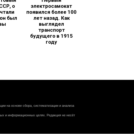
ьтовый
Первый
ССР, о
электросамокат
чтали
появился более 100
 он был
лет назад. Как
вы
выглядел
транспорт
будущего в 1915
году
ии на основе сбора, систематизации и анализа
ных и информационных целях. Редакция не несёт