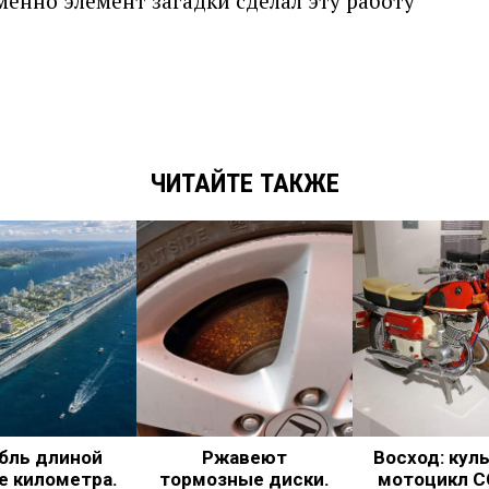
менно элемент загадки сделал эту работу
ЧИТАЙТЕ ТАКЖЕ
бль длиной
Ржавеют
Восход: кул
е километра.
тормозные диски.
мотоцикл С