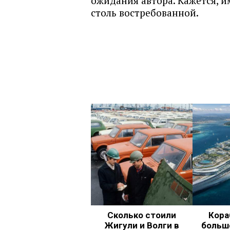
ожидания автора. Кажется, и
столь востребованной.
Сколько стоили
Кора
Жигули и Волги в
больш