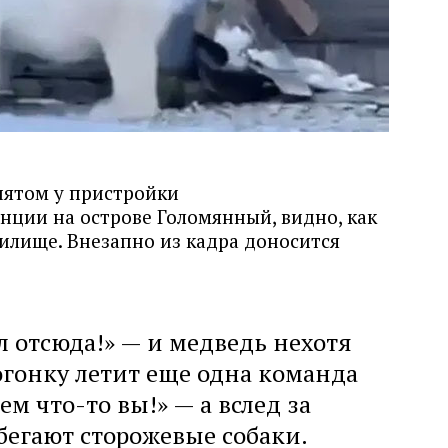
нятом у пристройки
нции на острове Голомянный, видно, как
илище. Внезапно из кадра доносится
л отсюда!» — и медведь нехотя
огонку летит еще одна команда
м что-то вы!» — а вслед за
егают сторожевые собаки.