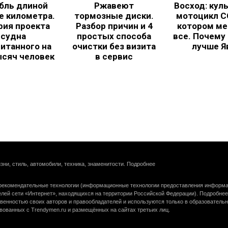
бль длиной
Ржавеют
Восход: кул
е километра.
тормозные диски.
мотоцикл С
рия проекта
Разбор причин и 4
котором ме
судна
простых способа
все. Почему
итанного на
очистки без визита
лучше Я
ысяч человек
в сервис
зни, стиль, автомобили, техника, знаменитости.
Подробнее
екомендательные технологии (информационные технологии предоставления информац
елей сети «Интернет», находящихся на территории Российской Федерации).
Подробнее
венностью своих авторов и правообладателей и используются только в образователь
вованных с Trendymen.ru и размещённых на сайтах третьих лиц.