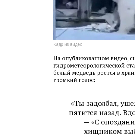
Кадр из видео
На опубликованном видео, с
гидрометеорологической ста
белый медведь роется в хран
громкий голос:
«Ты задолбал, уше
пятится назад. Вд
— «С опоздание
хищником выб