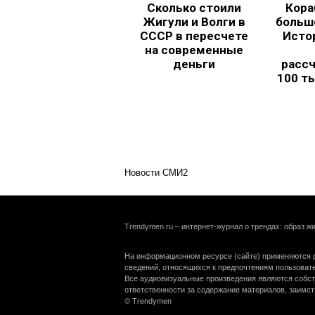
Сколько стоили
Кора
Жигули и Волги в
больш
СССР в пересчете
Исто
на современные
деньги
рассч
100 т
Новости СМИ2
Trendymen.ru – интернет-журнал о трендах: образ жи
На информационном ресурсе (сайте) применяются р
сведений, относящихся к предпочтениям пользоват
Все аудиовизуальные произведения являются собст
ответственности за содержание материалов, заимст
© Trendymen