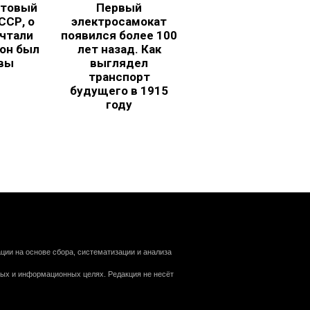
ьтовый
Первый
ССР, о
электросамокат
чтали
появился более 100
 он был
лет назад. Как
вы
выглядел
транспорт
будущего в 1915
году
ии на основе сбора, систематизации и анализа
ных и информационных целях. Редакция не несёт