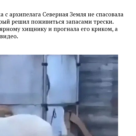
а с архипелага Северная Земля не спасовала
рый решил поживиться запасами трески.
рному хищнику и прогнала его криком, а
 видео.